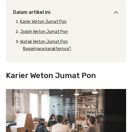
Dalam artikel ini
Karier Weton Jumat Pon
Jodoh Weton Jumat Pon
Watak Weton Jumat Pon
Bagaimana karakternya?
Karier Weton Jumat Pon