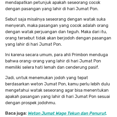
mendapatkan petunjuk apakah seseorang cocok
dengan pasangan yang lahir di hari Jumat Pon.
Sebut saja misalnya seseorang dengan watak suka
menyerah, maka pasangan yang cocok adalah orang
dengan watak perjuangan dan teguh. Maka dari itu,
orang tersebut tidak akan berjodoh dengan pasangan
yang lahir di hari Jumat Pon.
Ini karena secara umum, para ahli Primbon menduga
bahwa orang-orang yang lahir di hari Jumat Pon
memiliki selera hati lemah dan cenderung pasif.
Jadi, untuk menemukan jodoh yang tepat
berdasarkan weton Jumat Pon, kamu perlu lebih dulu
mengetahui watak seseorang agar bisa menentukan
apakah pasangan yang lahir di hari Jumat Pon sesuai
dengan prospek jodohmu.
Baca juga:
Weton Jumat Wage Tekun dan Penurut,