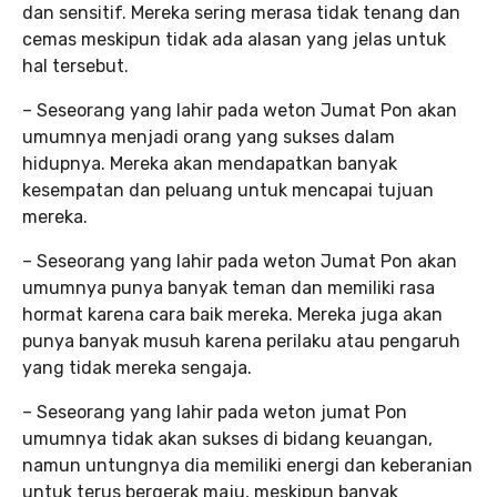
dan sensitif. Mereka sering merasa tidak tenang dan
cemas meskipun tidak ada alasan yang jelas untuk
hal tersebut.
– Seseorang yang lahir pada weton Jumat Pon akan
umumnya menjadi orang yang sukses dalam
hidupnya. Mereka akan mendapatkan banyak
kesempatan dan peluang untuk mencapai tujuan
mereka.
– Seseorang yang lahir pada weton Jumat Pon akan
umumnya punya banyak teman dan memiliki rasa
hormat karena cara baik mereka. Mereka juga akan
punya banyak musuh karena perilaku atau pengaruh
yang tidak mereka sengaja.
– Seseorang yang lahir pada weton jumat Pon
umumnya tidak akan sukses di bidang keuangan,
namun untungnya dia memiliki energi dan keberanian
untuk terus bergerak maju, meskipun banyak