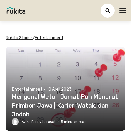
Ope
Rukita Stories
/
Entertainment
Entertainment
·
10 April 2023
Mengenal Weton Jumat Pon Menurut
Primbon Jawa | Karier, Watak, dan
Jodoh
Aziza Fanny Larasati
·
5
minutes read