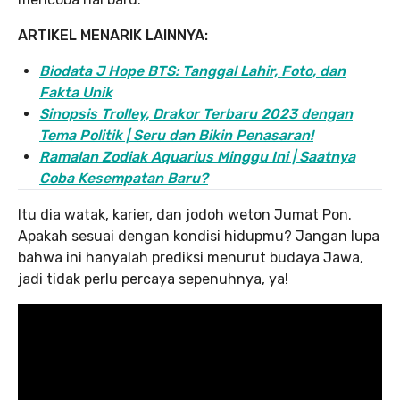
ARTIKEL MENARIK LAINNYA:
Biodata J Hope BTS: Tanggal Lahir, Foto, dan
Fakta Unik
Sinopsis Trolley, Drakor Terbaru 2023 dengan
Tema Politik | Seru dan Bikin Penasaran!
Ramalan Zodiak Aquarius Minggu Ini | Saatnya
Coba Kesempatan Baru?
Itu dia watak, karier, dan jodoh weton Jumat Pon.
Apakah sesuai dengan kondisi hidupmu? Jangan lupa
bahwa ini hanyalah prediksi menurut budaya Jawa,
jadi tidak perlu percaya sepenuhnya, ya!