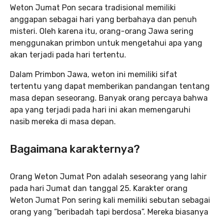
Weton Jumat Pon secara tradisional memiliki
anggapan sebagai hari yang berbahaya dan penuh
misteri. Oleh karena itu, orang-orang Jawa sering
menggunakan primbon untuk mengetahui apa yang
akan terjadi pada hari tertentu.
Dalam Primbon Jawa, weton ini memiliki sifat
tertentu yang dapat memberikan pandangan tentang
masa depan seseorang. Banyak orang percaya bahwa
apa yang terjadi pada hari ini akan memengaruhi
nasib mereka di masa depan.
Bagaimana karakternya?
Orang Weton Jumat Pon adalah seseorang yang lahir
pada hari Jumat dan tanggal 25. Karakter orang
Weton Jumat Pon sering kali memiliki sebutan sebagai
orang yang “beribadah tapi berdosa”. Mereka biasanya