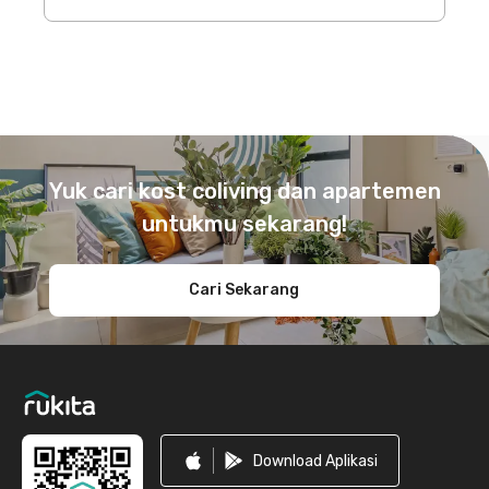
Footer
Yuk cari kost coliving dan apartemen
untukmu sekarang!
Cari Sekarang
Download Aplikasi