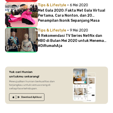
·
Tips & Lifestyle
6 Mei 2020
Met Gala 2020: Fakta Met Gala Virtual
Pertama, Cara Nonton, dan 20
Penampilan Ikonik Sepanjang Masa
·
Tips & Lifestyle
9 Mei 2020
8 Rekomendasi TV Series Netflix dan
HBO di Bulan Mei 2020 untuk Menemani
#DiRumahAja
Yuk cari Hunian
untukmu sekarang!
Mewujudkan hunian berkualitas dan
terjangkau untuk semua orang di
setiap fase kehidupan.
Download
Aplikasi