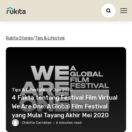
Ope
Rukita Stories
/
Tips & Lifestyle
Tips & Lifestyle
·
2 Juni 2020
4 Fakta tentang Festival Film Virtual
We Are One: A Global Film Festival
yang Mulai Tayang Akhir Mei 2020
Chikitta Carnelian
·
6
minutes read