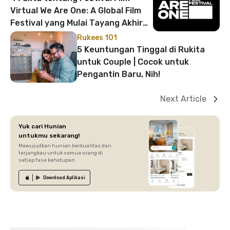
Virtual We Are One: A Global Film
Festival yang Mulai Tayang Akhir
Mei 2020
Rukees 101
5 Keuntungan Tinggal di Rukita
untuk Couple | Cocok untuk
Pengantin Baru, Nih!
Next Article
Yuk cari Hunian
untukmu sekarang!
Mewujudkan hunian berkualitas dan
terjangkau untuk semua orang di
setiap fase kehidupan.
Download
Aplikasi