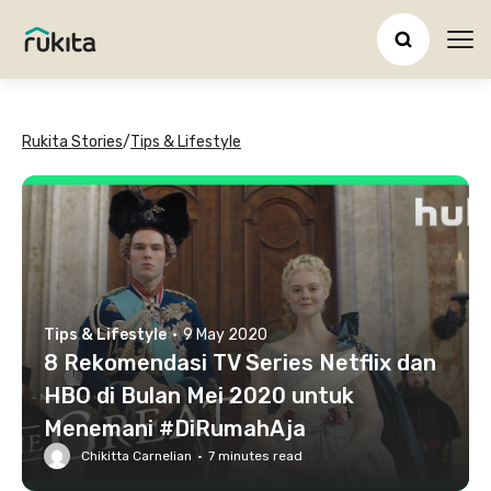
Ope
Rukita Stories
/
Tips & Lifestyle
Tips & Lifestyle
·
9 May 2020
8 Rekomendasi TV Series Netflix dan
HBO di Bulan Mei 2020 untuk
Menemani #DiRumahAja
Chikitta Carnelian
·
7
minutes read