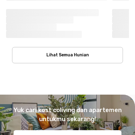
Lihat Semua Hunian
Footer
Yuk cari kost coliving dan apartemen
untukmu sekarang!