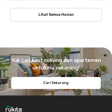
Lihat Semua Hunian
Footer
Yuk cari kost coliving dan apartemen
untukmu sekarang!
Cari Sekarang