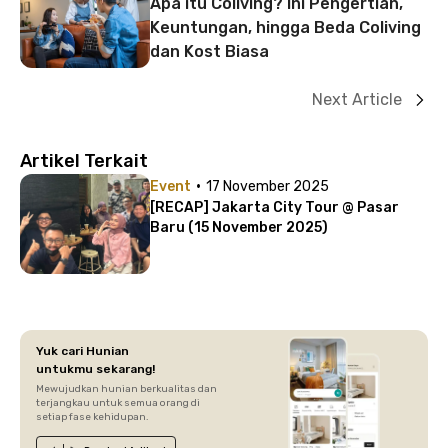
Apa itu Coliving? Ini Pengertian,
Keuntungan, hingga Beda Coliving
dan Kost Biasa
Next Article
Artikel Terkait
·
Event
17 November 2025
[RECAP] Jakarta City Tour @ Pasar
Baru (15 November 2025)
Yuk cari Hunian
untukmu sekarang!
Mewujudkan hunian berkualitas dan
terjangkau untuk semua orang di
setiap fase kehidupan.