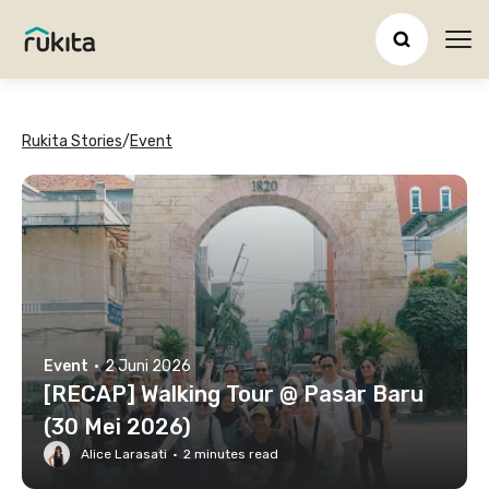
Ope
Rukita Stories
/
Event
Event
·
2 Juni 2026
[RECAP] Walking Tour @ Pasar Baru
(30 Mei 2026)
Alice Larasati
·
2
minutes read