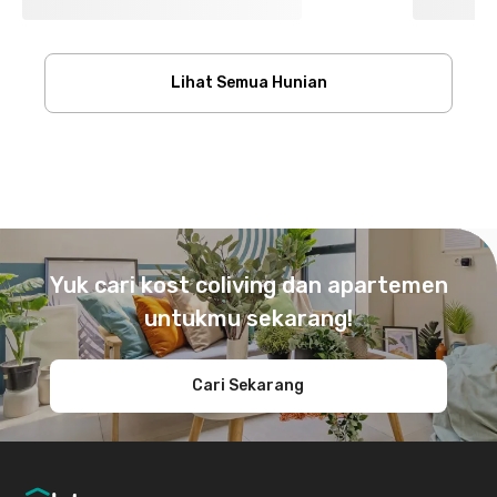
Lihat Semua Hunian
Footer
Yuk cari kost coliving dan apartemen
untukmu sekarang!
Cari Sekarang