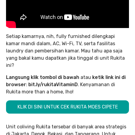
Setiap kamarnya, nih, fully furnished dilengkapi
kamar mandi dalam, AC, Wi-Fi, TV, serta fasilitas
laundry dan pembersihan kamar. Mau tahu apa saja
yang bakal kamu dapatkan jika tinggal di unit Rukita
ini?
Langsung klik tombol di bawah
atau
ketik link ini di
browser
:
bit.ly/rukitaVitaminD
. Kenyamanan di
Rukita more than a home, lho!
KLIK DI SINI UNTUK CEK RUKITA MOES CIPETE
Unit coliving Rukita tersebar di banyak area strategis
di Jakarta, Depok, Bekasi, dan Tangerang. Untuk