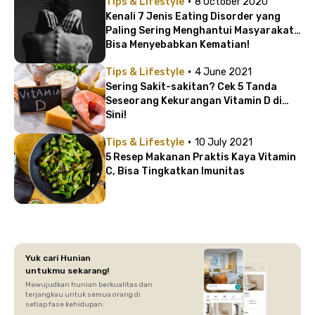
·
Tips & Lifestyle
8 October 2020
Kenali 7 Jenis Eating Disorder yang
Paling Sering Menghantui Masyarakat |
Bisa Menyebabkan Kematian!
·
Tips & Lifestyle
4 June 2021
Sering Sakit-sakitan? Cek 5 Tanda
Seseorang Kekurangan Vitamin D di
Sini!
·
Tips & Lifestyle
10 July 2021
5 Resep Makanan Praktis Kaya Vitamin
C, Bisa Tingkatkan Imunitas
Yuk cari Hunian
untukmu sekarang!
Mewujudkan hunian berkualitas dan
terjangkau untuk semua orang di
setiap fase kehidupan.