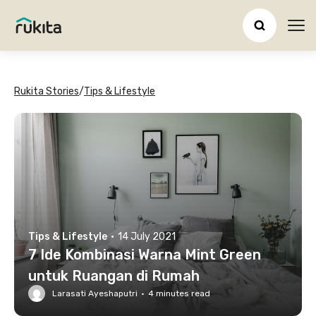
Ope
Rukita Stories
/
Tips & Lifestyle
Tips & Lifestyle
·
14 July 2021
7 Ide Kombinasi Warna Mint Green
untuk Ruangan di Rumah
Larasati Ayeshaputri
·
4
minutes read