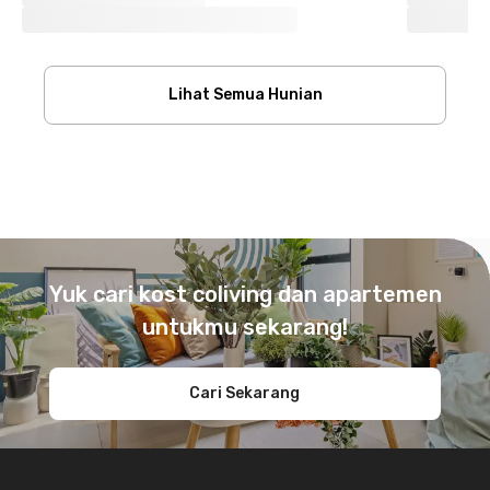
Lihat Semua Hunian
Footer
Yuk cari kost coliving dan apartemen
untukmu sekarang!
Cari Sekarang