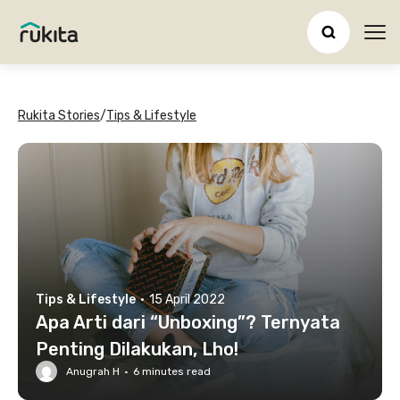
Ope
Rukita Stories
/
Tips & Lifestyle
Tips & Lifestyle
·
15 April 2022
Apa Arti dari “Unboxing”? Ternyata
Penting Dilakukan, Lho!
Anugrah H
·
6
minutes read