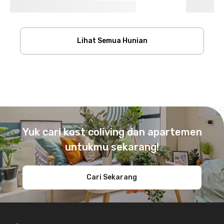
Lihat Semua Hunian
Footer
Yuk cari kost coliving dan apartemen
untukmu sekarang!
Cari Sekarang