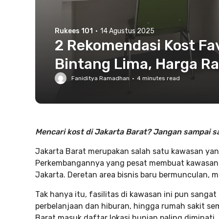
Rukees 101
·
14 Agustus 2025
2 Rekomendasi Kost Favo
Bintang Lima, Harga R
Faniditya Ramadhan
·
4
minutes read
Mencari kost di Jakarta Barat? Jangan sampai sal
Jakarta Barat merupakan salah satu kawasan yang 
Perkembangannya yang pesat membuat kawasan ini
Jakarta. Deretan area bisnis baru bermunculan, 
Tak hanya itu, fasilitas di kawasan ini pun sangat
perbelanjaan dan hiburan, hingga rumah sakit se
Barat masuk daftar lokasi hunian paling diminati.