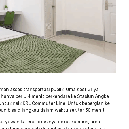
mah akses transportasi publik, Uma Kost Griya
amu hanya perlu 4 menit berkendara ke Stasiun Angke
i untuk naik KRL Commuter Line. Untuk bepergian ke
pun bisa dijangkau dalam waktu sekitar 30 menit.
aryawan karena lokasinya dekat kampus, area
mpat yang mudah dijangkau dari sini antara lain