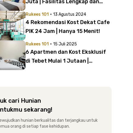
Juta | Fasilitas Lengkap dan
Lokasi Strategis!
·
Rukees 101
13 Agustus 2024
4 Rekomendasi Kost Dekat Cafe
PIK 24 Jam | Hanya 15 Menit!
·
Rukees 101
15 Juli 2025
6 Apartmen dan Kost Eksklusif
di Tebet Mulai 1 Jutaan |
Selangkah ke Tebet Eco Park
uk cari Hunian
ntukmu sekarang!
ewujudkan hunian berkualitas dan terjangkau untuk
emua orang di setiap fase kehidupan.