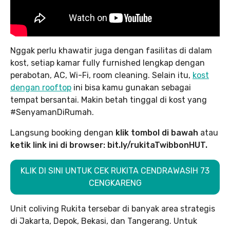
Nggak perlu khawatir juga dengan fasilitas di dalam
kost, setiap kamar fully furnished lengkap dengan
perabotan, AC, Wi-Fi, room cleaning. Selain itu,
kost
dengan rooftop
ini bisa kamu gunakan sebagai
tempat bersantai. Makin betah tinggal di kost yang
#SenyamanDiRumah.
Langsung booking dengan
klik tombol di bawah
atau
ketik link ini di browser: bit.ly/rukitaTwibbonHUT.
KLIK DI SINI UNTUK CEK RUKITA CENDRAWASIH 73
CENGKARENG
Unit coliving Rukita tersebar di banyak area strategis
di Jakarta, Depok, Bekasi, dan Tangerang. Untuk