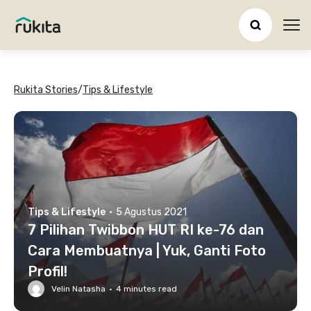
Ope
Rukita Stories
/
Tips & Lifestyle
Tips & Lifestyle
·
5 Agustus 2021
7 Pilihan Twibbon HUT RI ke-76 dan
Cara Membuatnya | Yuk, Ganti Foto
Profil!
Velin Natasha
·
4
minutes read