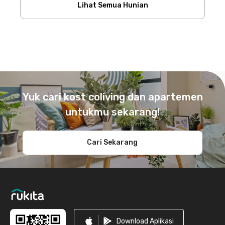
Lihat Semua Hunian
Footer
Yuk cari kost coliving dan apartemen
untukmu sekarang!
Cari Sekarang
Download Aplikasi