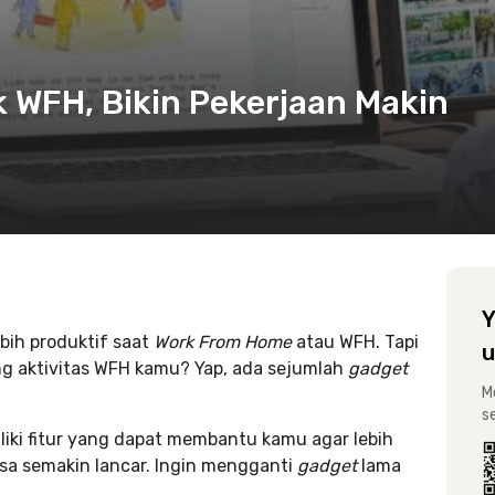
 WFH, Bikin Pekerjaan Makin
Y
bih produktif saat
Work From Home
atau WFH. Tapi
u
g aktivitas WFH kamu? Yap, ada sejumlah
gadget
M
s
liki fitur yang dapat membantu kamu agar lebih
bisa semakin lancar. Ingin mengganti
gadget
lama