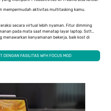
an mempermudah aktivitas multitasking kamu.
raksi secara virtual lebih nyaman. Fitur dimming
anan pada mata saat menatap layar laptop. Sstt…
ng menawarkan kenyamanan bekerja, baik kost di
ST DENGAN FASILITAS WFH FOCUS MOD