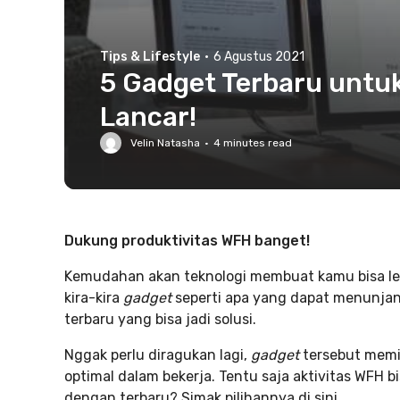
Tips & Lifestyle
·
6 Agustus 2021
5 Gadget Terbaru untuk
Lancar!
Velin Natasha
·
4
minutes read
Dukung produktivitas WFH banget!
Kemudahan akan teknologi membuat kamu bisa le
kira-kira
gadget
seperti apa yang dapat menunjan
terbaru yang bisa jadi solusi.
Nggak perlu diragukan lagi,
gadget
tersebut memi
optimal dalam bekerja. Tentu saja aktivitas WFH 
dengan terbaru? Simak pilihannya di sini.