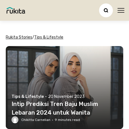
Ope
Rukita Stories
/
Tips & Lifestyle
Tips & Lifestyle
·
20 November 2023
Intip Prediksi Tren Baju Muslim
Lebaran 2024 untuk Wanita
Chikitta Carnelian
·
9
minutes read