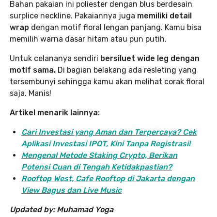
Bahan pakaian ini poliester dengan blus berdesain
surplice neckline. Pakaiannya juga
memiliki detail
wrap
dengan motif floral lengan panjang. Kamu bisa
memilih warna dasar hitam atau pun putih.
Untuk celananya sendiri
bersiluet wide leg dengan
motif sama.
Di bagian belakang ada resleting yang
tersembunyi sehingga kamu akan melihat corak floral
saja. Manis!
Artikel menarik lainnya:
Cari Investasi yang Aman dan Terpercaya? Cek
Aplikasi Investasi IPOT, Kini Tanpa Registrasi!
Mengenal Metode Staking Crypto, Berikan
Potensi Cuan di Tengah Ketidakpastian?
Rooftop West, Cafe Rooftop di Jakarta dengan
View Bagus dan Live Music
Updated by: Muhamad Yoga