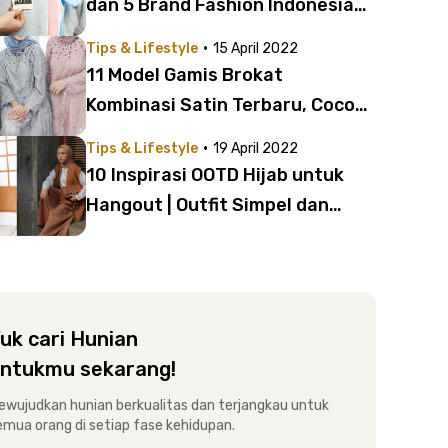
dan 5 Brand Fashion Indonesia
yang Ramah Lingkungan
·
Tips & Lifestyle
15 April 2022
11 Model Gamis Brokat
Kombinasi Satin Terbaru, Cocok
untuk Lebaran!
·
Tips & Lifestyle
19 April 2022
10 Inspirasi OOTD Hijab untuk
Hangout | Outfit Simpel dan
Trendi!
uk cari Hunian
ntukmu sekarang!
ewujudkan hunian berkualitas dan terjangkau untuk
emua orang di setiap fase kehidupan.