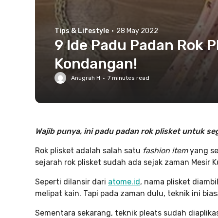
Tips & Lifestyle
·
28 May 2022
9 Ide Padu Padan Rok P
Kondangan!
Anugrah H
·
7
minutes read
Wajib punya, ini padu padan rok plisket untuk se
Rok plisket adalah salah satu
fashion item
yang sed
sejarah rok plisket sudah ada sejak zaman Mesir K
Seperti dilansir dari
atome.id
, nama plisket diambi
melipat kain. Tapi pada zaman dulu, teknik ini bias
Sementara sekarang, teknik pleats sudah diaplika