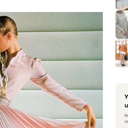
Y
u
M
s