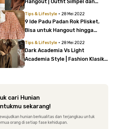
Hangout | Outfit Simpel dan
Trendi!
·
Tips & Lifestyle
28 Mei 2022
9 Ide Padu Padan Rok Plisket,
Bisa untuk Hangout hingga
Kondangan!
·
Tips & Lifestyle
28 Mei 2022
Dark Academia Vs Light
Academia Style | Fashion Klasik
yang Aesthetic!
uk cari Hunian
ntukmu sekarang!
ewujudkan hunian berkualitas dan terjangkau untuk
emua orang di setiap fase kehidupan.