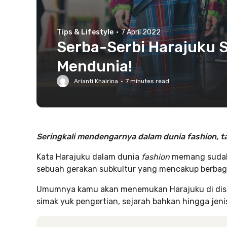
Tips & Lifestyle
·
7 April 2022
Serba-Serbi Harajuku S
Mendunia!
Arianti Khairina
·
7
minutes read
Seringkali mendengarnya dalam dunia fashion, t
Kata Harajuku dalam dunia
fashion
memang sudah 
sebuah gerakan subkultur yang mencakup berbaga
Umumnya kamu akan menemukan Harajuku di distr
simak yuk pengertian, sejarah bahkan hingga jeni