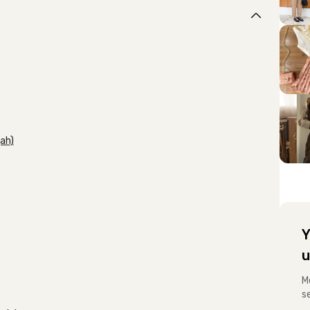
ah)
Y
u
M
s