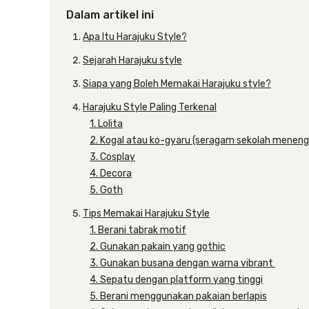
Dalam artikel ini
Apa Itu Harajuku Style?
Sejarah Harajuku style
Siapa yang Boleh Memakai Harajuku style?
Harajuku Style Paling Terkenal
1. Lolita
2. Kogal atau ko-gyaru (seragam sekolah meneng
3. Cosplay
4. Decora
5. Goth
Tips Memakai Harajuku Style
1. Berani tabrak motif
2. Gunakan pakain yang gothic
3. Gunakan busana dengan warna vibrant
4. Sepatu dengan platform yang tinggi
5. Berani menggunakan pakaian berlapis