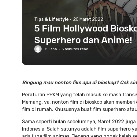
Tips & Lifestyle
·
20 Maret 2022
5 Film Hollywood Biosk
Superhero dan Anime!
Yuliana
·
5
minutes read
Bingung mau nonton film apa di bioskop? Cek sini
Peraturan PPKM yang telah masuk ke masa transisi
Memang, ya, nonton film di bioskop akan memberi
film di rumah. Khususnya buat film superhero atau
Sama seperti bulan sebelumnya, Maret 2022 juga 
Indonesia. Salah satunya adalah film superhero ya
ada juga film animasi Jepang yang nggak kalah se