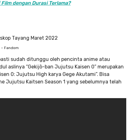
 Film dengan Durasi Terlama?
i – Fandom
 pasti sudah ditunggu oleh pencinta anime atau
dul aslinya “Gekijō-ban Jujutsu Kaisen 0” merupakan
isen 0: Jujutsu High karya Gege Akutami”. Bisa
anime Jujutsu Kaitsen Season 1 yang sebelumnya telah