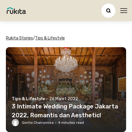
Ope
Rukita Stories
/
Tips & Lifestyle
Tips & Lifestyle
·
26 Maret 2022
3 Intimate Wedding Package Jakarta
2022, Romantis dan Aesthetic!
Qonita Chairunnisa
·
4
minutes read