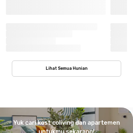
Lihat Semua Hunian
Footer
Yuk cari kost coliving dan apartemen
untukmu sekarang!