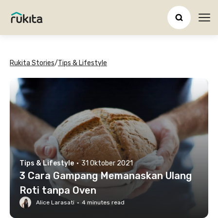
Ope
Rukita Stories
/
Tips & Lifestyle
Tips & Lifestyle
·
31 Oktober 2021
3 Cara Gampang Memanaskan Ulang
Roti tanpa Oven
Alice Larasati
·
4
minutes read