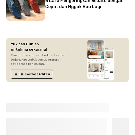
6 Cara Mengeringkan Sepatu dengan
Cepat dan Nggak Bau Lagi
Yuk cari Hunian
untukmu sekarang!
Mewujudkan hunian berkualitas dan
terjangkau untuk semua orang di
setiap fase kehidupan.
Download
Aplikasi