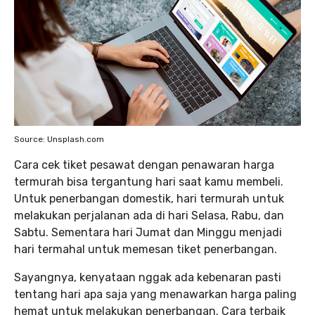
Source: Unsplash.com
Cara cek tiket pesawat dengan penawaran harga
termurah bisa tergantung hari saat kamu membeli.
Untuk penerbangan domestik, hari termurah untuk
melakukan perjalanan ada di hari Selasa, Rabu, dan
Sabtu. Sementara hari Jumat dan Minggu menjadi
hari termahal untuk memesan tiket penerbangan.
Sayangnya, kenyataan nggak ada kebenaran pasti
tentang hari apa saja yang menawarkan harga paling
hemat untuk melakukan penerbangan. Cara terbaik