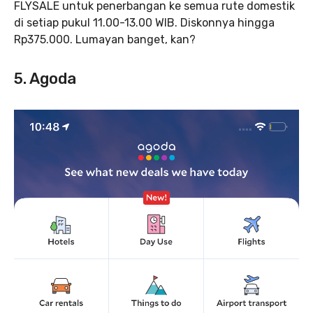
FLYSALE untuk penerbangan ke semua rute domestik
di setiap pukul 11.00-13.00 WIB. Diskonnya hingga
Rp375.000. Lumayan banget, kan?
5. Agoda