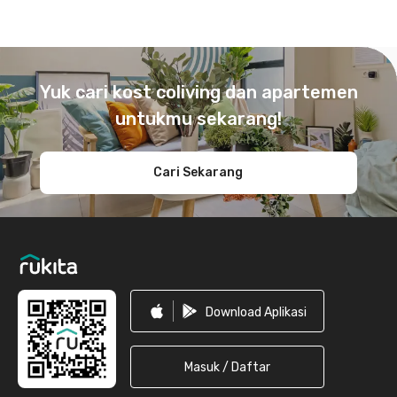
Footer
Yuk cari kost coliving dan apartemen
untukmu sekarang!
Cari Sekarang
Download Aplikasi
Masuk / Daftar