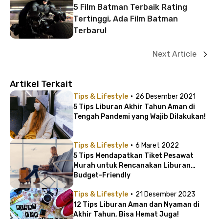
5 Film Batman Terbaik Rating
Tertinggi, Ada Film Batman
Terbaru!
Next Article
Artikel Terkait
·
Tips & Lifestyle
26 Desember 2021
5 Tips Liburan Akhir Tahun Aman di
Tengah Pandemi yang Wajib Dilakukan!
·
Tips & Lifestyle
6 Maret 2022
5 Tips Mendapatkan Tiket Pesawat
Murah untuk Rencanakan Liburan
Budget-Friendly
·
Tips & Lifestyle
21 Desember 2023
12 Tips Liburan Aman dan Nyaman di
Akhir Tahun, Bisa Hemat Juga!