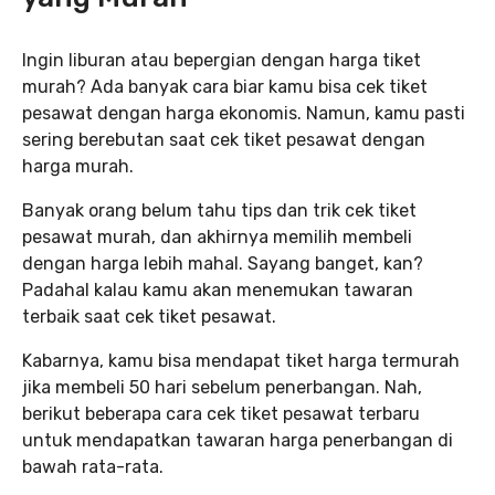
Ingin liburan atau bepergian dengan harga tiket
murah? Ada banyak cara biar kamu bisa cek tiket
pesawat dengan harga ekonomis. Namun, kamu pasti
sering berebutan saat cek tiket pesawat dengan
harga murah.
Banyak orang belum tahu tips dan trik cek tiket
pesawat murah, dan akhirnya memilih membeli
dengan harga lebih mahal. Sayang banget, kan?
Padahal kalau kamu akan menemukan tawaran
terbaik saat cek tiket pesawat.
Kabarnya, kamu bisa mendapat tiket harga termurah
jika membeli 50 hari sebelum penerbangan. Nah,
berikut beberapa cara cek tiket pesawat terbaru
untuk mendapatkan tawaran harga penerbangan di
bawah rata-rata.