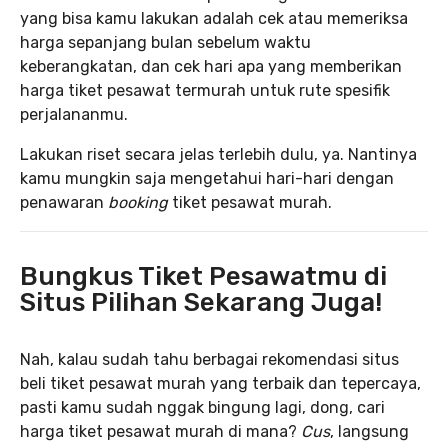
yang bisa kamu lakukan adalah cek atau memeriksa
harga sepanjang bulan sebelum waktu
keberangkatan, dan cek hari apa yang memberikan
harga tiket pesawat termurah untuk rute spesifik
perjalananmu.
Lakukan riset secara jelas terlebih dulu, ya. Nantinya
kamu mungkin saja mengetahui hari-hari dengan
penawaran
booking
tiket pesawat murah.
Bungkus Tiket Pesawatmu di
Situs Pilihan Sekarang Juga!
Nah, kalau sudah tahu berbagai rekomendasi situs
beli tiket pesawat murah yang terbaik dan tepercaya,
pasti kamu sudah nggak bingung lagi, dong, cari
harga tiket pesawat murah di mana?
Cus
, langsung