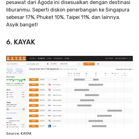
pesawat dari Agoda ini disesuaikan dengan destinasi
liburanmu. Seperti diskon penerbangan ke Singapura
sebesar 17%, Phuket 10%, Taipei 11%, dan lainnya.
Asyik banget!
6. KAYAK
Source: KAYAK