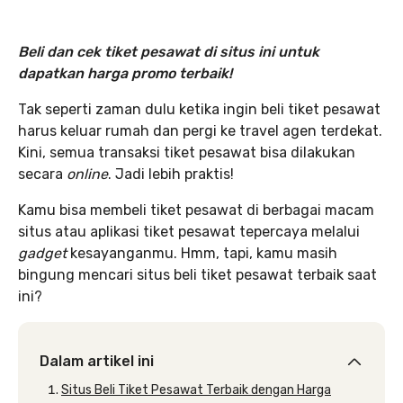
Beli dan cek tiket pesawat di situs ini untuk
dapatkan harga promo terbaik!
Tak seperti zaman dulu ketika ingin beli tiket pesawat
harus keluar rumah dan pergi ke travel agen terdekat.
Kini, semua transaksi tiket pesawat bisa dilakukan
secara
online
. Jadi lebih praktis!
Kamu bisa membeli tiket pesawat di berbagai macam
situs atau aplikasi tiket pesawat tepercaya melalui
gadget
kesayanganmu. Hmm, tapi, kamu masih
bingung mencari situs beli tiket pesawat terbaik saat
ini?
Dalam artikel ini
Situs Beli Tiket Pesawat Terbaik dengan Harga