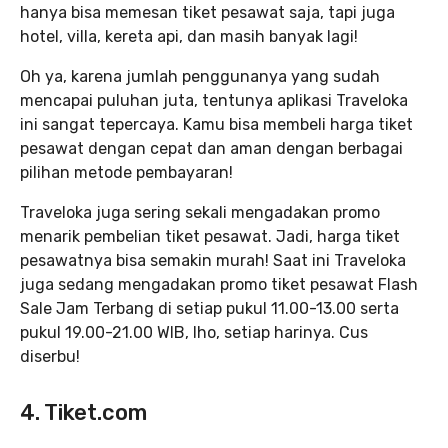
hanya bisa memesan tiket pesawat saja, tapi juga
hotel, villa, kereta api, dan masih banyak lagi!
Oh ya, karena jumlah penggunanya yang sudah
mencapai puluhan juta, tentunya aplikasi Traveloka
ini sangat tepercaya. Kamu bisa membeli harga tiket
pesawat dengan cepat dan aman dengan berbagai
pilihan metode pembayaran!
Traveloka juga sering sekali mengadakan promo
menarik pembelian tiket pesawat. Jadi, harga tiket
pesawatnya bisa semakin murah! Saat ini Traveloka
juga sedang mengadakan promo tiket pesawat Flash
Sale Jam Terbang di setiap pukul 11.00-13.00 serta
pukul 19.00-21.00 WIB, lho, setiap harinya. Cus
diserbu!
4. Tiket.com