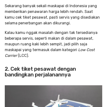
Sekarang banyak sekali maskapai di Indonesia yang
memberikan penawaran harga lebih rendah. Saat
kamu cek tiket pesawat, pasti servis yang disediakan
selama penerbangan akan dikurangi.
Kalau kamu nggak masalah dengan tak tersedianya
beberapa servis, seperti makan di dalam pesawat,
maupun ruang kaki lebih sempit, jadi pilih saja
maskapai yang termasuk dalam kategori
Low Cost
Carrier
(LCC).
2. Cek tiket pesawat dengan
bandingkan perjalanannya