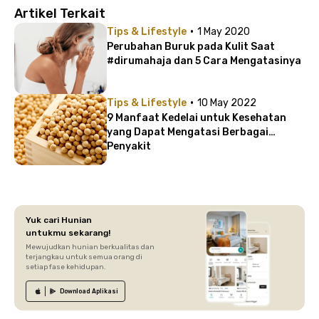
Artikel Terkait
·
Tips & Lifestyle
1 May 2020
Perubahan Buruk pada Kulit Saat
#dirumahaja dan 5 Cara Mengatasinya
·
Tips & Lifestyle
10 May 2022
9 Manfaat Kedelai untuk Kesehatan
yang Dapat Mengatasi Berbagai
Penyakit
Yuk cari Hunian
untukmu sekarang!
Mewujudkan hunian berkualitas dan
terjangkau untuk semua orang di
setiap fase kehidupan.
Download
Aplikasi