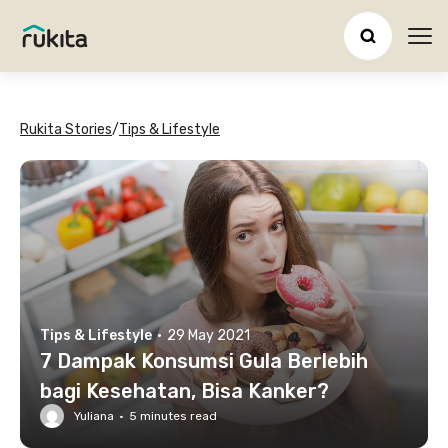
Ope
Rukita Stories
/
Tips & Lifestyle
Tips & Lifestyle
·
29 May 2021
7 Dampak Konsumsi Gula Berlebih
bagi Kesehatan, Bisa Kanker?
Yuliana
·
5
minutes read