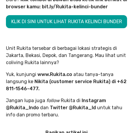
browser kamu:
bit.ly/Rukita-kelinci-bunder
KLIK DI SINI UNTUK LIHAT RUKITA KELINCI BUNDER
Unit Rukita tersebar di berbagai lokasi strategis di
Jakarta, Bekasi, Depok, dan Tangerang. Mau lihat unit
coliving Rukita lainnya?
Yuk, kunjungi
www.Rukita.co
atau tanya-tanya
langsung ke
Nikita (customer service Rukita) di +62
811-1546-477.
Jangan lupa juga
follow
Rukita di
Instagram
@Rukita_Indo
dan
Twitter @Rukita_Id
untuk tahu
info dan promo terbaru.
Bagikan artikel ini