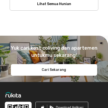
Lihat Semua Hunian
Footer
Yuk cari kost coliving dan apartemen
untukmu sekarang!
Cari Sekarang
Download Aplikasi