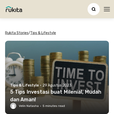
Ope
Rukita Stories
/
Tips & Lifestyle
Tips & Lifestyle
·
29 Agustus 2023
5 Tips Investasi buat Milenial, Mudah
dan Aman!
Velin Natasha
·
5
minutes read