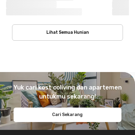
Lihat Semua Hunian
Footer
Yuk cari kost coliving dan apartemen
untukmu sekarang!
Cari Sekarang