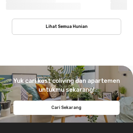
Lihat Semua Hunian
Footer
Yuk cari kost coliving dan apartemen
untukmu sekarang!
Cari Sekarang