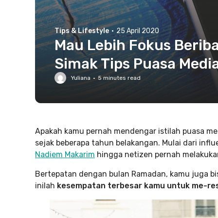
Tips & Lifestyle
·
25 April 2020
Mau Lebih Fokus Berib
Simak Tips Puasa Media 
Yuliana
·
5
minutes read
Apakah kamu pernah mendengar istilah puasa media
sejak beberapa tahun belakangan. Mulai dari influ
Nadiem Makarim
hingga netizen pernah melakukan 
Bertepatan dengan bulan Ramadan, kamu juga bisa
inilah
kesempatan terbesar kamu untuk me-restar