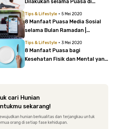
Dilakukan selama Puasa di
Rumah
·
Tips & Lifestyle
5 Mei 2020
8 Manfaat Puasa Media Sosial
selama Bulan Ramadan |
Ternyata Bagus untuk
·
Tips & Lifestyle
3 Mei 2020
Kesehatan, Lho!
8 Manfaat Puasa bagi
Kesehatan Fisik dan Mental yang
Harus Kamu Ketahui!
uk cari Hunian
ntukmu sekarang!
ewujudkan hunian berkualitas dan terjangkau untuk
emua orang di setiap fase kehidupan.