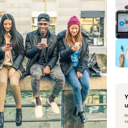
Y
u
M
s