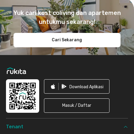
Footer
Yuk cari kost coliving dan apartemen
untukmu sekarang!
Cari Sekarang
Download Aplikasi
Masuk / Daftar
Tenant