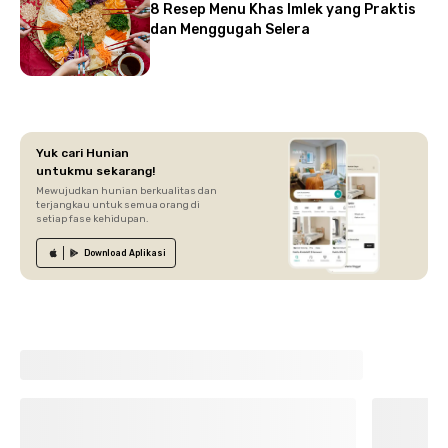
8 Resep Menu Khas Imlek yang Praktis
dan Menggugah Selera
Yuk cari Hunian
untukmu sekarang!
Mewujudkan hunian berkualitas dan
terjangkau untuk semua orang di
setiap fase kehidupan.
Download
Aplikasi