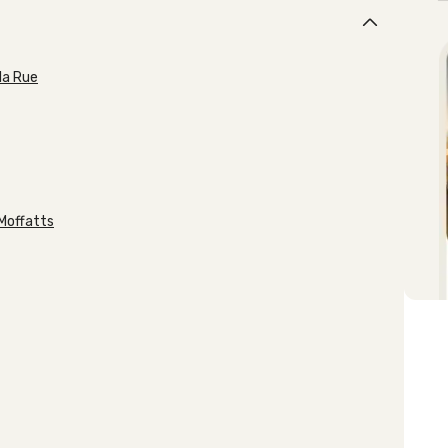
 la Rue
 Moffatts