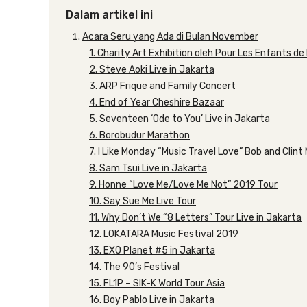
Dalam artikel ini
Acara Seru yang Ada di Bulan November
1. Charity Art Exhibition oleh Pour Les Enfants de
2. Steve Aoki Live in Jakarta
3. ARP Frique and Family Concert
4. End of Year Cheshire Bazaar
5. Seventeen ‘Ode to You’ Live in Jakarta
6. Borobudur Marathon
7. I Like Monday “Music Travel Love” Bob and Clint
8. Sam Tsui Live in Jakarta
9. Honne “Love Me/Love Me Not” 2019 Tour
10. Say Sue Me Live Tour
11. Why Don’t We “8 Letters” Tour Live in Jakarta
12. LOKATARA Music Festival 2019
13. EXO Planet #5 in Jakarta
14. The 90’s Festival
15. FL1P – SIK-K World Tour Asia
16. Boy Pablo Live in Jakarta