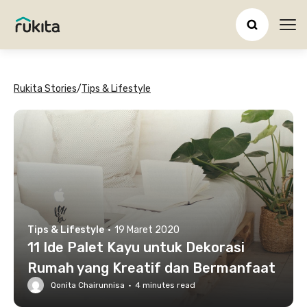
Ope
Rukita Stories
/
Tips & Lifestyle
Tips & Lifestyle
·
19 Maret 2020
11 Ide Palet Kayu untuk Dekorasi
Rumah yang Kreatif dan Bermanfaat
Qonita Chairunnisa
·
4
minutes read