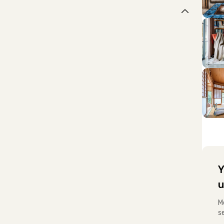
Y
u
M
s