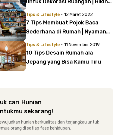
untuk Dekorasi Ruangan | Bikin
Kamar Makin Cerah dan Luas!
·
Tips & Lifestyle
12 Maret 2022
7 Tips Membuat Pojok Baca
Sederhana di Rumah | Nyaman
dan Bikin Kamu Betah Baca
·
Tips & Lifestyle
11 November 2019
Berjam-jam
10 Tips Desain Rumah ala
Jepang yang Bisa Kamu Tiru
uk cari Hunian
ntukmu sekarang!
ewujudkan hunian berkualitas dan terjangkau untuk
emua orang di setiap fase kehidupan.