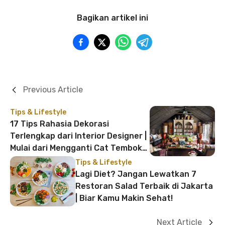
Bagikan artikel ini
Previous Article
Tips & Lifestyle
17 Tips Rahasia Dekorasi
Terlengkap dari Interior Designer |
Mulai dari Mengganti Cat Tembok
sampai Atur Ulang Dekorasi
Tips & Lifestyle
Lagi Diet? Jangan Lewatkan 7
Restoran Salad Terbaik di Jakarta
| Biar Kamu Makin Sehat!
Next Article