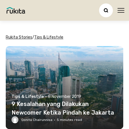
Ope
Rukita Stories
/
Tips & Lifestyle
Tips & Lifestyle
·
8 November 2019
9 Kesalahan yang Dilakukan
Newcomer Ketika Pindah ke Jakarta
Qonita Chairunnisa
·
5
minutes read