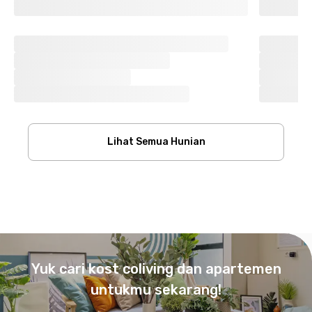
Lihat Semua Hunian
Footer
Yuk cari kost coliving dan apartemen
untukmu sekarang!