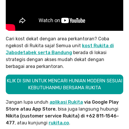
Cari kost dekat dengan area perkantoran? Coba
ngekost di Rukita saja! Semua unit
kost Rukita di
Jabodetabek serta Bandung
berada di lokasi
strategis dengan akses mudah dekat dengan
berbagai area perkantoran.
KLIK DI SINI UNTUK MENCARI HUNIAN MODERN SESUAI
KEBUTUHANMU BERSAMA RUKITA
Jangan lupa unduh
aplikasi Rukita
via Google Play
Store atau App Store
, bisa juga langsung hubungi
Nikita (customer service Rukita) di +62 811-1546-
477
, atau kunjungi
rukita.co
.