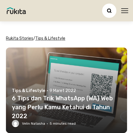
Ope
Rukita Stories
/
Tips & Lifestyle
Tips & Lifestyle
·
9 Maret 2022
6 Tips dan Trik WhatsApp (WA) Web
yang Perlu Kamu Ketahui di Tahun
2022
Velin Natasha
·
5
minutes read