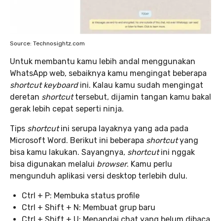
Source: Technosightz.com
Untuk membantu kamu lebih andal menggunakan
WhatsApp web, sebaiknya kamu mengingat beberapa
shortcut keyboard
ini. Kalau kamu sudah mengingat
deretan
shortcut
tersebut, dijamin tangan kamu bakal
gerak lebih cepat seperti ninja.
Tips
shortcut
ini serupa layaknya yang ada pada
Microsoft Word. Berikut ini beberapa
shortcut
yang
bisa kamu lakukan. Sayangnya,
shortcut
ini nggak
bisa digunakan melalui
browser
. Kamu perlu
mengunduh aplikasi versi desktop terlebih dulu.
Ctrl + P: Membuka status profile
Ctrl + Shift + N: Membuat grup baru
Ctrl + Shift + U: Menandai chat yang belum dibaca