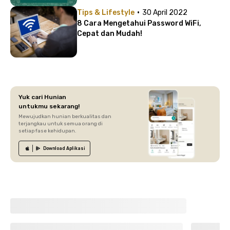
·
Tips & Lifestyle
30 April 2022
8 Cara Mengetahui Password WiFi,
Cepat dan Mudah!
Yuk cari Hunian
untukmu sekarang!
Mewujudkan hunian berkualitas dan
terjangkau untuk semua orang di
setiap fase kehidupan.
Download
Aplikasi