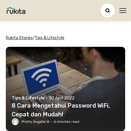
Ope
Rukita Stories
/
Tips & Lifestyle
Tips & Lifestyle
·
30 April 2022
8 Cara Mengetahui Password WiFi,
Cepat dan Mudah!
Pretty Angelia W
·
6
minutes read