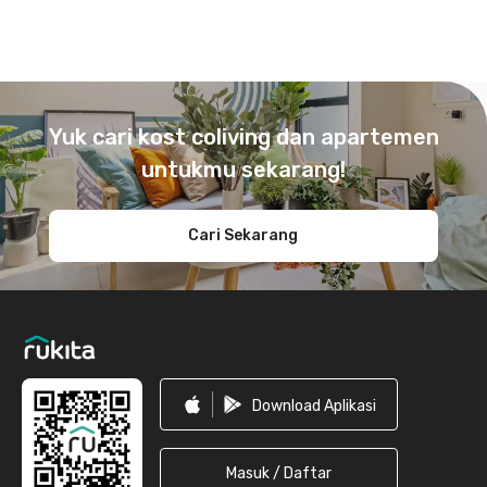
Footer
Yuk cari kost coliving dan apartemen
untukmu sekarang!
Cari Sekarang
Download Aplikasi
Masuk / Daftar