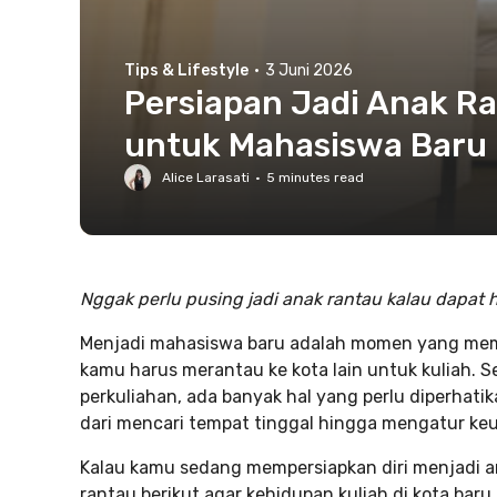
Tips & Lifestyle
·
3 Juni 2026
Persiapan Jadi Anak Ra
untuk Mahasiswa Baru
Alice Larasati
·
5
minutes read
Nggak perlu pusing jadi anak rantau kalau dapa
Menjadi mahasiswa baru adalah momen yang mem
kamu harus merantau ke kota lain untuk kuliah. 
perkuliahan, ada banyak hal yang perlu diperhatika
dari mencari tempat tinggal hingga mengatur keu
Kalau kamu sedang mempersiapkan diri menjadi an
rantau berikut agar kehidupan kuliah di kota ba