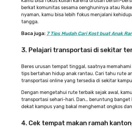
Kamu bisa fokus kuliah karena urusan bersih-bersih
berkat komunitas sesama oenghuninya atau Rukee
nyaman, kamu bisa lebih fokus menjalani kehidu
tangga.
Baca juga:
7 Tips Mudah Cari Kost buat Anak Ran
3. Pelajari transportasi di sekitar t
Beres urusan tempat tinggal, saatnya memahami a
tips bertahan hidup anak rantau. Cari tahu rute
transportasi online yang tersedia di sekitar kamp
Dengan mengetahui rute terbaik sejak awal, kam
transportasi sehari-hari. Dan… beruntung banget
dekat kampus yang bakal menghemat ongkos dan t
4. Cek tempat makan ramah kanton