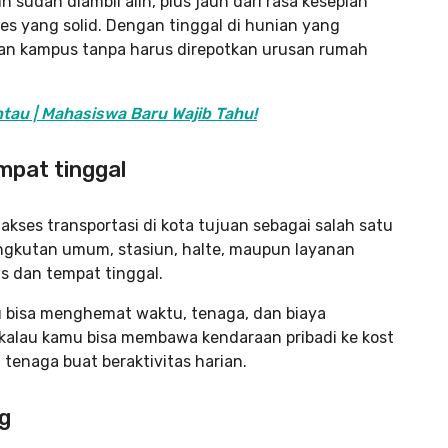
 sudah diambil alih, plus jauh dari rasa kesepian
s yang solid. Dengan tinggal di hunian yang
pan kampus tanpa harus direpotkan urusan rumah
tau | Mahasiswa Baru Wajib Tahu!
empat tinggal
kses transportasi di kota tujuan sebagai salah satu
 angkutan umum, stasiun, halte, maupun layanan
us dan tempat tinggal.
u bisa menghemat waktu, tenaga, dan biaya
 kalau kamu bisa membawa kendaraan pribadi ke kost
enaga buat beraktivitas harian.
g