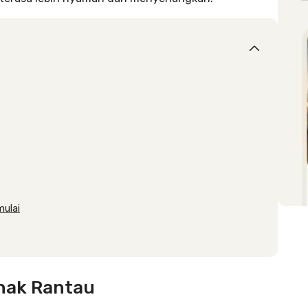
mulai
nak Rantau