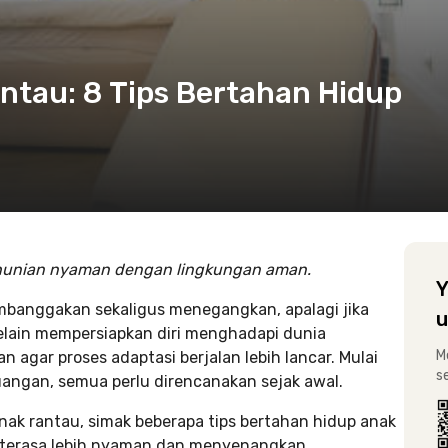
ntau: 8 Tips Bertahan Hidup
t hunian nyaman dengan lingkungan aman.
Y
banggakan sekaligus menegangkan, apalagi jika
u
Selain mempersiapkan diri menghadapi dunia
M
n agar proses adaptasi berjalan lebih lancar. Mulai
s
angan, semua perlu direncanakan sejak awal.
ak rantau, simak beberapa tips bertahan hidup anak
ru terasa lebih nyaman dan menyenangkan.