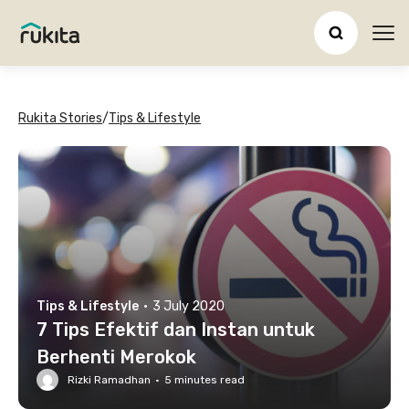
Ope
Rukita Stories
/
Tips & Lifestyle
Tips & Lifestyle
·
3 July 2020
7 Tips Efektif dan Instan untuk
Berhenti Merokok
Rizki Ramadhan
·
5
minutes read