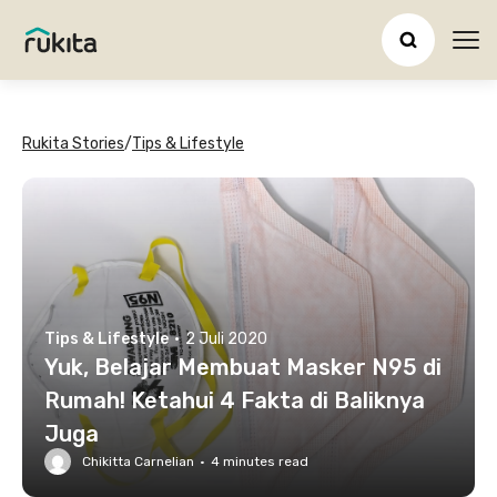
Ope
Rukita Stories
/
Tips & Lifestyle
Tips & Lifestyle
·
2 Juli 2020
Yuk, Belajar Membuat Masker N95 di
Rumah! Ketahui 4 Fakta di Baliknya
Juga
Chikitta Carnelian
·
4
minutes read