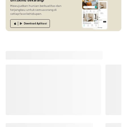
untukmu sekarang!
Mewujudkan hunian berkualitas dan
terjangkau untuk semua orang di
setiap fase kehidupan.
Download
Aplikasi