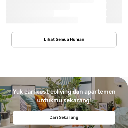
Lihat Semua Hunian
Footer
Yuk cari kost coliving dan apartemen
untukmu sekarang!
Cari Sekarang