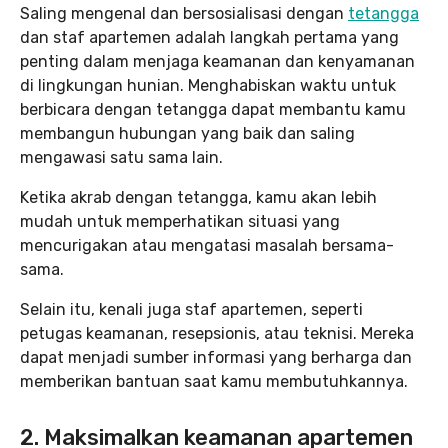
Saling mengenal dan bersosialisasi dengan
tetangga
dan staf apartemen adalah langkah pertama yang
penting dalam menjaga keamanan dan kenyamanan
di lingkungan hunian. Menghabiskan waktu untuk
berbicara dengan tetangga dapat membantu kamu
membangun hubungan yang baik dan saling
mengawasi satu sama lain.
Ketika akrab dengan tetangga, kamu akan lebih
mudah untuk memperhatikan situasi yang
mencurigakan atau mengatasi masalah bersama-
sama.
Selain itu, kenali juga staf apartemen, seperti
petugas keamanan, resepsionis, atau teknisi. Mereka
dapat menjadi sumber informasi yang berharga dan
memberikan bantuan saat kamu membutuhkannya.
2. Maksimalkan keamanan apartemen