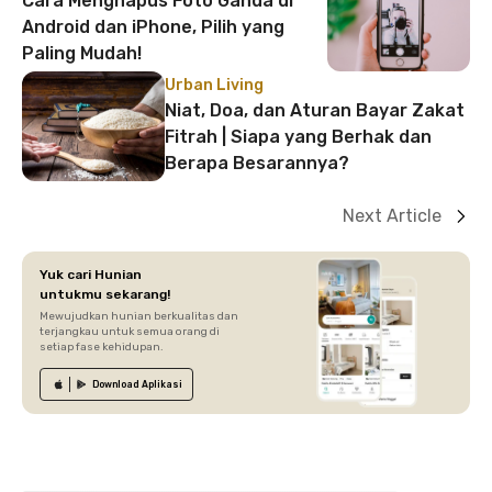
Cara Menghapus Foto Ganda di
Android dan iPhone, Pilih yang
Paling Mudah!
Urban Living
Niat, Doa, dan Aturan Bayar Zakat
Fitrah | Siapa yang Berhak dan
Berapa Besarannya?
Next Article
Yuk cari Hunian
untukmu sekarang!
Mewujudkan hunian berkualitas dan
terjangkau untuk semua orang di
setiap fase kehidupan.
Download
Aplikasi