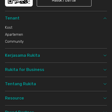
Masuk / Daftar
Tenant
Kost
Apartemen
Community
Kerjasama Rukita
Rukita for Business
Tentang Rukita
Resource