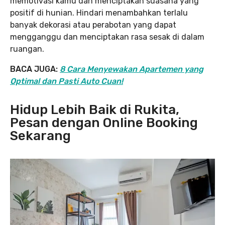
memotivasi kamu dan menciptakan suasana yang
positif di hunian. Hindari menambahkan terlalu
banyak dekorasi atau perabotan yang dapat
mengganggu dan menciptakan rasa sesak di dalam
ruangan.
BACA JUGA:
8 Cara Menyewakan Apartemen yang
Optimal dan Pasti Auto Cuan!
Hidup Lebih Baik di Rukita,
Pesan dengan Online Booking
Sekarang