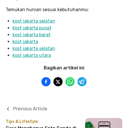
Temukan hunian sesuai kebutuhanmu:
kost jakarta selatan
kost jakarta pusat
kost jakarta barat
kost jakarta
kost jakarta selatan
kost jakarta utara
Bagikan artikel ini
Previous Article
Tips & Lifestyle