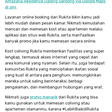
Amazana Residence Gading Serpong via Google Maps
di sini
.
Layanan online booking dari Rukita bikin kamu jadi
lebih mudah dalam pesan kamar. Nikmati kemudahan
mencari dan memesan kost atau apartemen melalui
aplikasi dan situs web Rukita, serta manfaatkan
banyak promo jika kamu memesan secara online.
Kost coliving Rukita memberikan fasilitas yang super
lengkap, termasuk akses internet yang cepat dan
area komunal yang nyaman. Selain itu, juga terdapat
komunitas Rukita yang menciptakan ikatan sosial
yang kuat di antara para penghuni, memungkinkan
mereka untuk saling berinteraksi, berbagi
pengalaman, dan membangun hubungan yang erat.
Nikmati juga
promo menarik
dari Rukita yang bisa
kamu gunakan untuk memesan coliving atau
apartemen idamanmu, karena #LebihBaikdiRukita