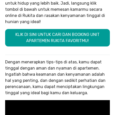
untuk hidup yang lebih baik. Jadi, langsung klik
tombol di bawah untuk memesan kamarmu secara
online di Rukita dan rasakan kenyamanan tinggal di
hunian yang ideal!
KLIK DI SINI UNTUK CARI DAN BOOKING UNIT
APARTEMEN RUKITA FAVORITMU!
Dengan menerapkan tips-tips di atas, kamu dapat
tinggal dengan aman dan nyaman di apartemen.
Ingatlah bahwa keamanan dan kenyamanan adalah
hal yang penting, dan dengan sedikit perhatian dan
perencanaan, kamu dapat menciptakan lingkungan
tinggal yang ideal bagi kamu dan keluarga.