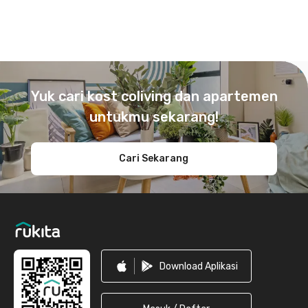
Footer
Yuk cari kost coliving dan apartemen
untukmu sekarang!
Cari Sekarang
Download Aplikasi