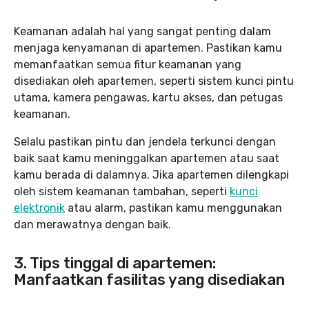
Keamanan adalah hal yang sangat penting dalam
menjaga kenyamanan di apartemen. Pastikan kamu
memanfaatkan semua fitur keamanan yang
disediakan oleh apartemen, seperti sistem kunci pintu
utama, kamera pengawas, kartu akses, dan petugas
keamanan.
Selalu pastikan pintu dan jendela terkunci dengan
baik saat kamu meninggalkan apartemen atau saat
kamu berada di dalamnya. Jika apartemen dilengkapi
oleh sistem keamanan tambahan, seperti
kunci
elektronik
atau alarm, pastikan kamu menggunakan
dan merawatnya dengan baik.
3. Tips tinggal di apartemen:
Manfaatkan fasilitas yang disediakan