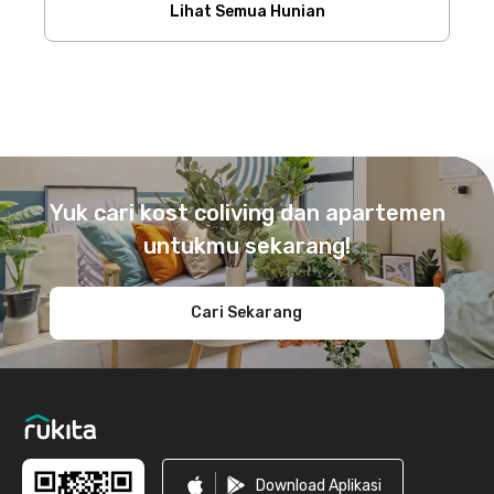
Lihat Semua Hunian
Footer
Yuk cari kost coliving dan apartemen
untukmu sekarang!
Cari Sekarang
Download Aplikasi