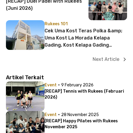
[RECAP] Duel Padel with Rukees
(Juni 2026)
Rukees 101
Cek Uma Kost Teras Polka &amp;
Uma Kost La Morada Kelapa
Gading, Kost Kelapa Gading
Strategis Mulai Rp1 Jutaan!
Next Article
Artikel Terkait
·
Event
9 February 2026
[RECAP] Tennis with Rukees (Februari
2026)
·
Event
28 November 2025
[RECAP] Happy Pilates with Rukees
November 2025