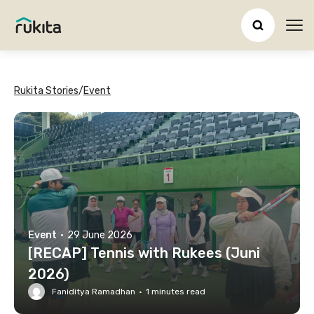
Ope
Rukita Stories
/
Event
Event
·
29 June 2026
[RECAP] Tennis with Rukees (Juni
2026)
Faniditya Ramadhan
·
1
minutes read