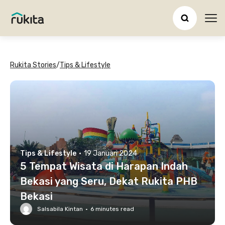
Ope
Rukita Stories
/
Tips & Lifestyle
Tips & Lifestyle
·
19 Januari 2024
5 Tempat Wisata di Harapan Indah
Bekasi yang Seru, Dekat Rukita PHB
Bekasi
Salsabila Kintan
·
6
minutes read