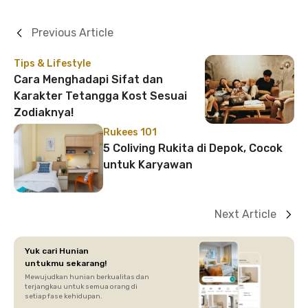
Previous Article
Tips & Lifestyle
Cara Menghadapi Sifat dan
Karakter Tetangga Kost Sesuai
Zodiaknya!
Rukees 101
5 Coliving Rukita di Depok, Cocok
untuk Karyawan
Next Article
Yuk cari Hunian
untukmu sekarang!
Mewujudkan hunian berkualitas dan
terjangkau untuk semua orang di
setiap fase kehidupan.