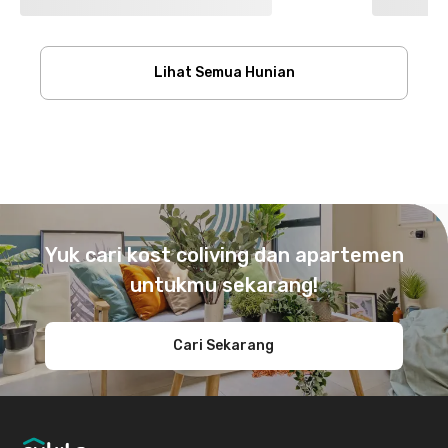
Lihat Semua Hunian
Footer
Yuk cari kost coliving dan apartemen
untukmu sekarang!
Cari Sekarang