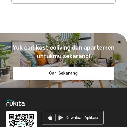
Footer
Yuk cari kost coliving dan apartemen
untukmu sekarang!
Cari Sekarang
Download Aplikasi