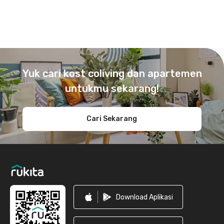
Footer
Yuk cari kost coliving dan apartemen
untukmu sekarang!
Cari Sekarang
Download Aplikasi