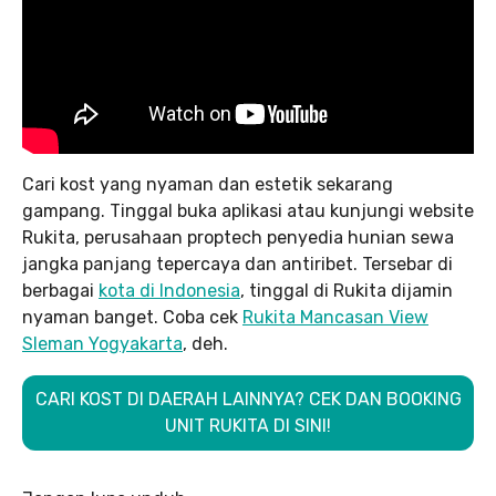
Cari kost yang nyaman dan estetik sekarang
gampang. Tinggal buka aplikasi atau kunjungi website
Rukita, perusahaan proptech penyedia hunian sewa
jangka panjang tepercaya dan antiribet. Tersebar di
berbagai
kota di Indonesia
, tinggal di Rukita dijamin
nyaman banget. Coba cek
Rukita Mancasan View
Sleman Yogyakarta
, deh.
CARI KOST DI DAERAH LAINNYA? CEK DAN BOOKING
UNIT RUKITA DI SINI!