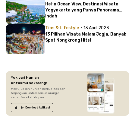
HeHa Ocean View, Destinasi Wisata
Yogyakarta yang Punya Panorama
Indah
·
Tips & Lifestyle
13 April 2023
13 Pilihan Wisata Malam Jogja, Banyak
Spot Nongkrong Hits!
Yuk cari Hunian
untukmu sekarang!
Mewujudkan hunian berkualitas dan
terjangkau untuk semua orang di
setiap fase kehidupan.
Download
Aplikasi