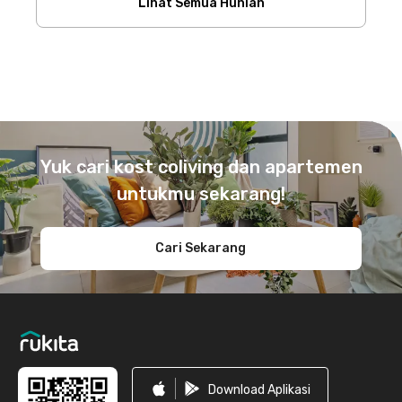
Lihat Semua Hunian
Footer
Yuk cari kost coliving dan apartemen
untukmu sekarang!
Cari Sekarang
Download Aplikasi