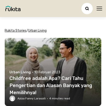
Ope
Rukita Stories
/
Urban Living
Urban Living
·
10 Februari 2023
Childfree adalah Apa? Cari Tahu
Pengertian dan Alasan Banyak yang
Memilihnya!
Aziza Fanny Larasati
·
4
minutes read