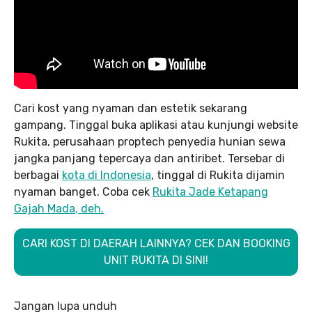
Cari kost yang nyaman dan estetik sekarang
gampang. Tinggal buka aplikasi atau kunjungi website
Rukita, perusahaan proptech penyedia hunian sewa
jangka panjang tepercaya dan antiribet. Tersebar di
berbagai
kota di Indonesia
, tinggal di Rukita dijamin
nyaman banget. Coba cek
Rukita Jade Ketapang
Gajah Mada
, deh.
CARI KOST DI DAERAH LAINNYA? CEK DAN BOOKING
UNIT RUKITA DI SINI!
Jangan lupa unduh