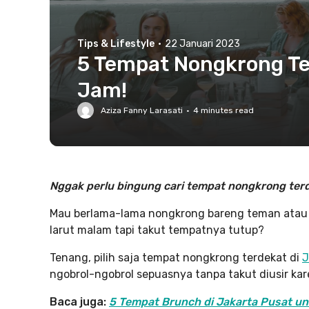
Tips & Lifestyle
·
22 Januari 2023
5 Tempat Nongkrong Ter
Jam!
Aziza Fanny Larasati
·
4
minutes read
Nggak perlu bingung cari tempat nongkrong terd
Mau berlama-lama nongkrong bareng teman atau
larut malam tapi takut tempatnya tutup?
Tenang, pilih saja tempat nongkrong terdekat di
J
ngobrol-ngobrol sepuasnya tanpa takut diusir ka
Baca juga:
5 Tempat Brunch di Jakarta Pusat u