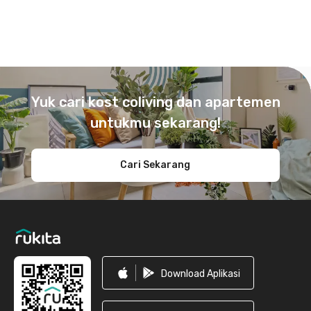
Footer
Yuk cari kost coliving dan apartemen
untukmu sekarang!
Cari Sekarang
Download Aplikasi