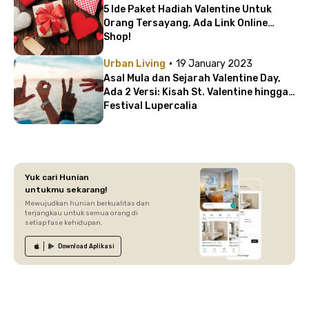
5 Ide Paket Hadiah Valentine Untuk
Orang Tersayang, Ada Link Online
Shop!
·
Urban Living
19 January 2023
Asal Mula dan Sejarah Valentine Day,
Ada 2 Versi: Kisah St. Valentine hingga
Festival Lupercalia
Yuk cari Hunian
untukmu sekarang!
Mewujudkan hunian berkualitas dan
terjangkau untuk semua orang di
setiap fase kehidupan.
Download
Aplikasi