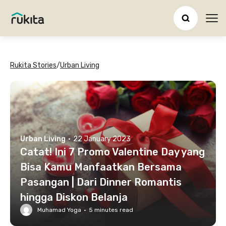
Ope
Rukita Stories
/
Urban Living
Urban Living
·
22 January 2023
Catat! Ini 7 Promo Valentine Day yang
Bisa Kamu Manfaatkan Bersama
Pasangan | Dari Dinner Romantis
hingga Diskon Belanja
Muhamad Yoga
·
5
minutes read