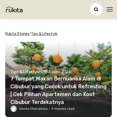
Ope
Rukita Stories
/
Tips & Lifestyle
Tips & Lifestyle
·
18 August 2025
7 Tempat Makan Bernuansa Alam di
Cibubur yang Cocok untuk Refreshing
| Cek Pilihan Apartemen dan Kost
Cibubur Terdekatnya
Qonita Chairunnisa
·
9
minutes read