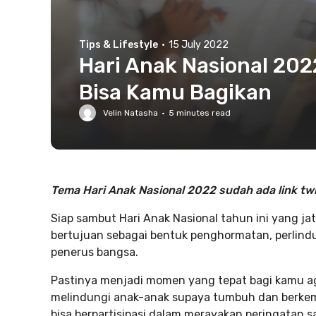
Tips & Lifestyle
·
15 July 2022
Hari Anak Nasional 202
Bisa Kamu Bagikan
Velin Natasha
·
5
minutes read
Tema Hari Anak Nasional 2022 sudah ada link tw
Siap sambut Hari Anak Nasional tahun ini yang ja
bertujuan sebagai bentuk penghormatan, perlind
penerus bangsa.
Pastinya menjadi momen yang tepat bagi kamu ag
melindungi anak-anak supaya tumbuh dan berkem
bisa berpartisipasi dalam merayakan peringatan sa