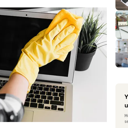
Y
u
M
s