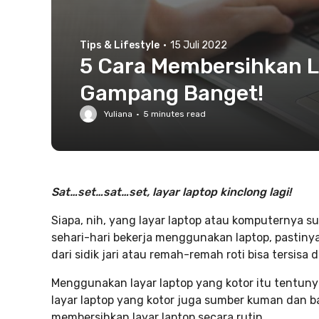
Tips & Lifestyle
·
15 Juli 2022
5 Cara Membersihkan L
Gampang Banget!
Yuliana
·
5
minutes read
Sat…set…sat…set, layar laptop kinclong lagi!
Siapa, nih, yang layar laptop atau komputernya su
sehari-hari bekerja menggunakan laptop, pastinya 
dari sidik jari atau remah-remah roti bisa tersisa d
Menggunakan layar laptop yang kotor itu tentun
layar laptop yang kotor juga sumber kuman dan bak
membersihkan layar laptop secara rutin.