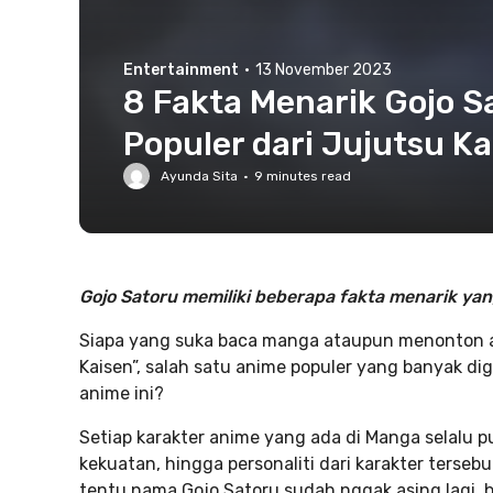
Entertainment
·
13 November 2023
8 Fakta Menarik Gojo S
Populer dari Jujutsu Ka
Ayunda Sita
·
9
minutes read
Gojo Satoru memiliki beberapa fakta menarik yan
Siapa yang suka baca manga ataupun menonton 
Kaisen”, salah satu anime populer yang banyak dig
anime ini?
Setiap karakter anime yang ada di Manga selalu pun
kekuatan, hingga personaliti dari karakter terseb
tentu nama Gojo Satoru sudah nggak asing lagi, 