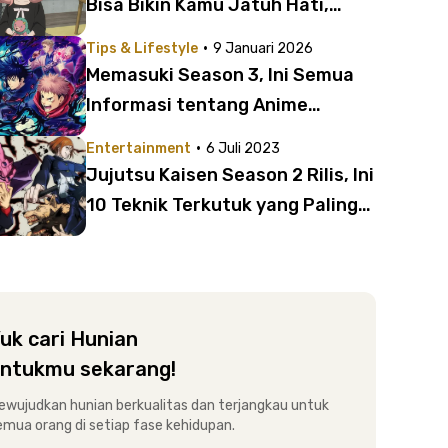
Bisa Bikin Kamu Jatuh Hati,
Kawaii!
·
Tips & Lifestyle
9 Januari 2026
Memasuki Season 3, Ini Semua
Informasi tentang Anime
Jujutsu Kaisen yang Perlu Kamu
·
Entertainment
6 Juli 2023
Tahu
Jujutsu Kaisen Season 2 Rilis, Ini
10 Teknik Terkutuk yang Paling
Diinginkan Penggemar
uk cari Hunian
ntukmu sekarang!
ewujudkan hunian berkualitas dan terjangkau untuk
emua orang di setiap fase kehidupan.