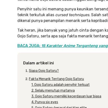
Penyihir satu ini memang punya keunikan tersend
teknik terkutuk alias
cursed techniques
. Salah sa
dikenal punya penampilan menarik serta kepribad
Tak heran, jika banyak yang jatuh cinta dengan ka
Gojo Satoru, serta apa saja fakta menarik tentang 
BACA JUGA:
15 Karakter Anime Terganteng yang 
Dalam artikel ini
Siapa Gojo Satoru?
Fakta Menarik Tentang Gojo Satoru
1. Gojo Satoru adalah penyihir terkuat
2. Selalu menutup matanya
3. Gojo Satoru memiliki kecerdasan luar biasa
4. Punya six eyes
5. Gojo Satoru berasal dari klan elite