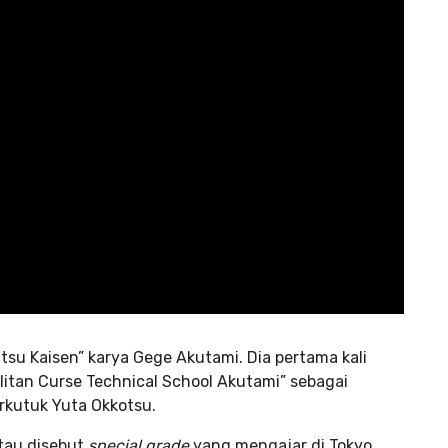
utsu Kaisen” karya Gege Akutami. Dia pertama kali
litan Curse Technical School Akutami” sebagai
rkutuk Yuta Okkotsu.
atau disebut
special grade
yang mengajar di Tokyo