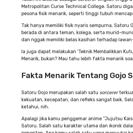
Metropolitan Curse Technical College. Satoru di
pesona fisik menarik, seperti tinggi tubuh menca
Tak hanya memiliki fisik nyaris sempurna, Satoru
berada di antara teman, kolega, serta murid-muri
dan nggak memiliki belas kasihan terhadap lawa
Ia juga dapat melakukan ‘Teknik Membalikkan Kutu
Menarik, bukan? Mau tahu lebih fakta menarik soal
Fakta Menarik Tentang Gojo 
Satoru Gojo merupakan salah satu
sorcerer
terkua
kekuatan, kecepatan, dan refleks sangat baik. Sel
ketahui, nih.
Apalagi jika kamu penggemar anime “Jujutsu Kaise
Satoru. Salah satu karakter utama dan ikonik da
penonton. Apa kamu salah satu yang menyukai k