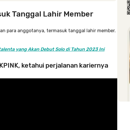
uk Tanggal Lahir Member
an para anggotanya, termasuk tanggal lahir member.
talenta yang Akan Debut Solo di Tahun 2023 Ini
KPINK, ketahui perjalanan kariernya