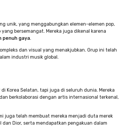
ang unik, yang menggabungkan elemen-elemen pop,
 yang bersemangat. Mereka juga dikenal karena
n penuh gaya
.
 kompleks dan visual yang menakjubkan. Grup ini telah
lam industri musik global.
 Korea Selatan, tapi juga di seluruh dunia. Mereka
n berkolaborasi dengan artis internasional terkenal,
mi juga telah membuat mereka menjadi duta merek
l dan Dior, serta mendapatkan pengakuan dalam