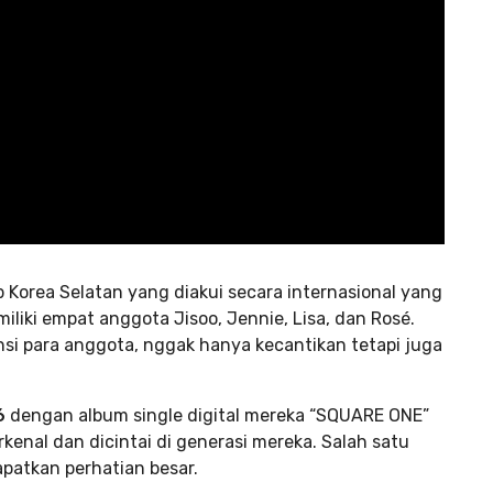
orea Selatan yang diakui secara internasional yang
iliki empat anggota Jisoo, Jennie, Lisa, dan Rosé.
i para anggota, nggak hanya kecantikan tetapi juga
6
dengan album single digital mereka “SQUARE ONE”
rkenal dan dicintai di generasi mereka. Salah satu
apatkan perhatian besar.