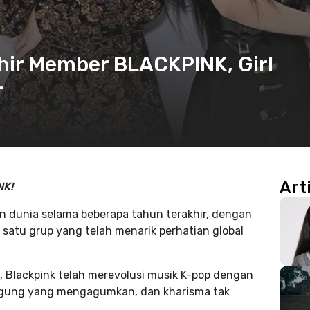
hir Member BLACKPINK, Girl
r
Art
NK!
an dunia selama beberapa tahun terakhir, dengan
satu grup yang telah menarik perhatian global
 Blackpink telah merevolusi musik K-pop dengan
ggung yang mengagumkan, dan kharisma tak