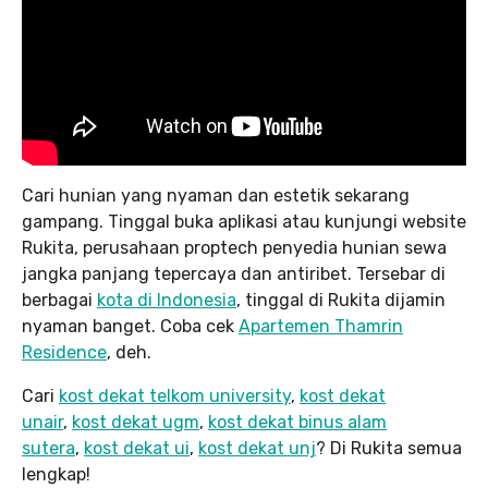
Cari hunian yang nyaman dan estetik sekarang
gampang. Tinggal buka aplikasi atau kunjungi website
Rukita, perusahaan proptech penyedia hunian sewa
jangka panjang tepercaya dan antiribet. Tersebar di
berbagai
kota di Indonesia
, tinggal di Rukita dijamin
nyaman banget. Coba cek
Apartemen Thamrin
Residence
, deh.
Cari
kost dekat telkom university
,
kost dekat
unair
,
kost dekat ugm
,
kost dekat binus alam
sutera
,
kost dekat ui
,
kost dekat unj
? Di Rukita semua
lengkap!