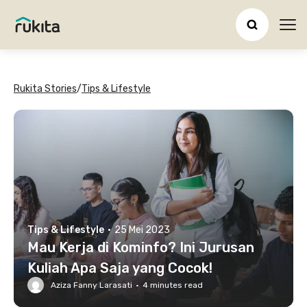
Ope
Rukita Stories
/
Tips & Lifestyle
Tips & Lifestyle
·
25 Mei 2023
Mau Kerja di Kominfo? Ini Jurusan
Kuliah Apa Saja yang Cocok!
Aziza Fanny Larasati
·
4
minutes read