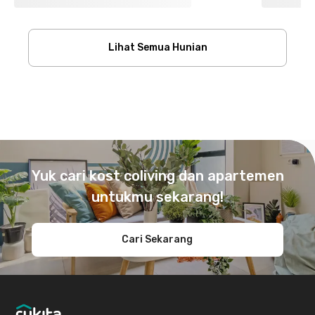
Lihat Semua Hunian
Footer
Yuk cari kost coliving dan apartemen
untukmu sekarang!
Cari Sekarang