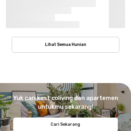
Lihat Semua Hunian
Footer
Yuk cari kost coliving dan apartemen
untukmu sekarang!
Cari Sekarang