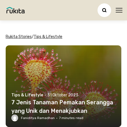
Ope
Rukita Stories
/
Tips & Lifestyle
Tips & Lifestyle
·
31 Oktober 2023
7 Jenis Tanaman Pemakan Serangga
yang Unik dan Menakjubkan
Faniditya Ramadhan
·
7
minutes read