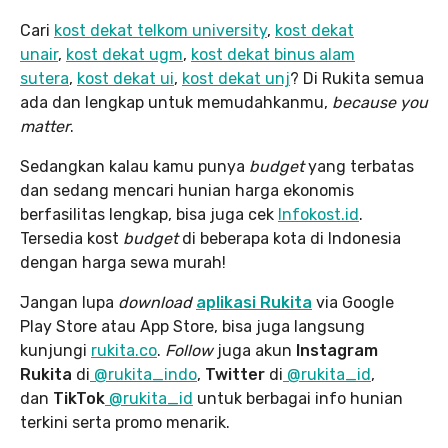
Cari
kost dekat telkom university
,
kost dekat
unair
,
kost dekat ugm
,
kost dekat binus alam
sutera
,
kost dekat ui
,
kost dekat unj
? Di Rukita semua
ada dan lengkap untuk memudahkanmu,
because you
matter
.
Sedangkan kalau kamu punya
budget
yang terbatas
dan sedang mencari hunian harga ekonomis
berfasilitas lengkap, bisa juga cek
Infokost.id
.
Tersedia kost
budget
di beberapa kota di Indonesia
dengan harga sewa murah!
Jangan lupa
download
aplikasi Rukita
via Google
Play Store atau App Store, bisa juga langsung
kunjungi
rukita.co
.
Follow
juga akun
Instagram
Rukita
di
@rukita_indo
,
Twitter
di
@rukita_id
,
dan
TikTok
@rukita_id
untuk berbagai info hunian
terkini serta promo menarik.