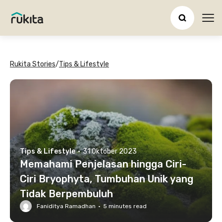
Ope
Rukita Stories
/
Tips & Lifestyle
Tips & Lifestyle
·
31 Oktober 2023
Memahami Penjelasan hingga Ciri-
Ciri Bryophyta, Tumbuhan Unik yang
Tidak Berpembuluh
Faniditya Ramadhan
·
5
minutes read