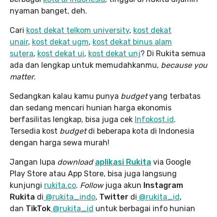
nyaman banget, deh.
Cari
kost dekat telkom university
,
kost dekat
unair
,
kost dekat ugm
,
kost dekat binus alam
sutera
,
kost dekat ui
,
kost dekat unj
? Di Rukita semua
ada dan lengkap untuk memudahkanmu,
because you
matter
.
Sedangkan kalau kamu punya
budget
yang terbatas
dan sedang mencari hunian harga ekonomis
berfasilitas lengkap, bisa juga cek
Infokost.id
.
Tersedia kost
budget
di beberapa kota di Indonesia
dengan harga sewa murah!
Jangan lupa
download
aplikasi Rukita
via Google
Play Store atau App Store, bisa juga langsung
kunjungi
rukita.co
.
Follow
juga akun
Instagram
Rukita
di
@rukita_indo
,
Twitter
di
@rukita_id
,
dan
TikTok
@rukita_id
untuk berbagai info hunian