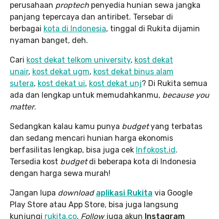
perusahaan
proptech
penyedia hunian sewa jangka
panjang tepercaya dan antiribet. Tersebar di
berbagai
kota di Indonesia
, tinggal di Rukita dijamin
nyaman banget, deh.
Cari
kost dekat telkom university
,
kost dekat
unair
,
kost dekat ugm
,
kost dekat binus alam
sutera
,
kost dekat ui
,
kost dekat unj
? Di Rukita semua
ada dan lengkap untuk memudahkanmu,
because you
matter
.
Sedangkan kalau kamu punya
budget
yang terbatas
dan sedang mencari hunian harga ekonomis
berfasilitas lengkap, bisa juga cek
Infokost.id
.
Tersedia kost
budget
di beberapa kota di Indonesia
dengan harga sewa murah!
Jangan lupa
download
aplikasi Rukita
via Google
Play Store atau App Store, bisa juga langsung
kunjungi
rukita.co
.
Follow
juga akun
Instagram