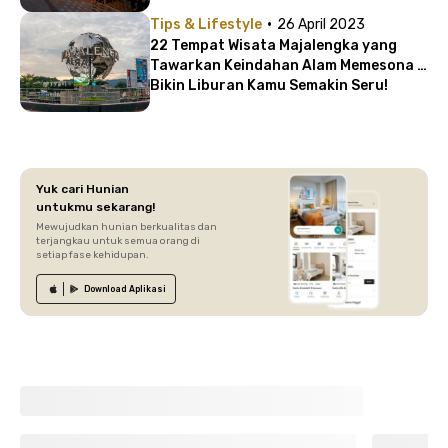
·
Tips & Lifestyle
26 April 2023
22 Tempat Wisata Majalengka yang
Tawarkan Keindahan Alam Memesona |
Bikin Liburan Kamu Semakin Seru!
Yuk cari Hunian
untukmu sekarang!
Mewujudkan hunian berkualitas dan
terjangkau untuk semua orang di
setiap fase kehidupan.
Download
Aplikasi