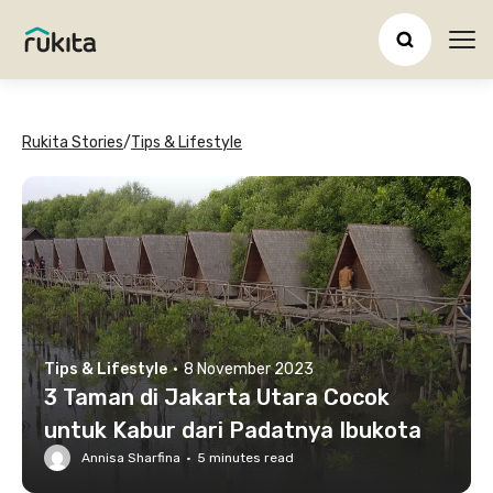
Ope
Rukita Stories
/
Tips & Lifestyle
Tips & Lifestyle
·
8 November 2023
3 Taman di Jakarta Utara Cocok
untuk Kabur dari Padatnya Ibukota
Annisa Sharfina
·
5
minutes read