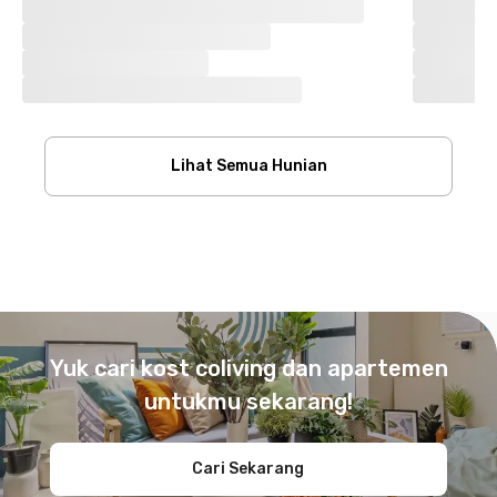
Lihat Semua Hunian
Footer
Yuk cari kost coliving dan apartemen
untukmu sekarang!
Cari Sekarang