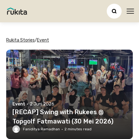
Ope
Rukita Stories
/
Event
Event
·
2 Juni 2026
[RECAP] Swing with Rukees @
Topgolf Fatmawati (30 Mei 2026)
Faniditya Ramadhan
·
2
minutes read